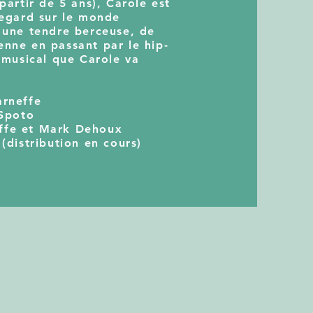
partir de 5 ans), Carole est
regard sur le monde
 une tendre berceuse, de
enne en passant par le hip-
e musical que Carole va
arneffe
 Spoto
ffe et Mark Dehoux
(distribution en cours)