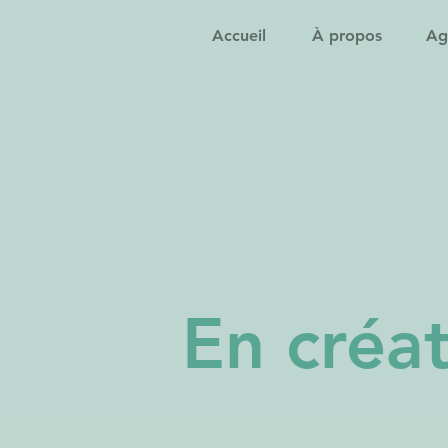
Accueil
À propos
Ag
En créa