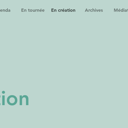
enda
En tournée
En création
Archives
Média
tion