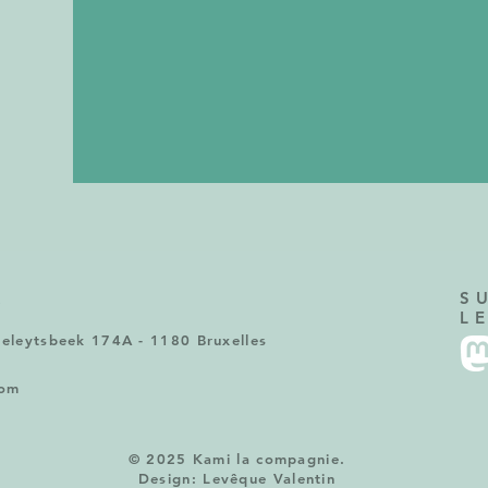
R
S
L
Geleytsbeek 174A - 1180 Bruxelles
com
© 2025 Kami la compagnie.
Design: Levêque Valentin