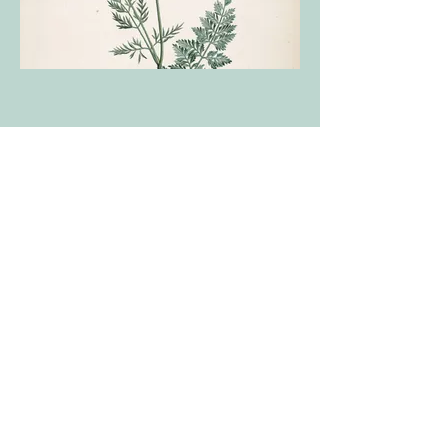
NOUS
CONTACTER
Kami la compagnie asbl- rue
Geleytsbeek 174A - 1180
Bruxelles
Tél : 0478/56.97.56
e-mail :
infokamilacie@gmail.com
SUIVEZ-NOUS SUR
LES RÉSEAUX
© 2025 Kami la compagnie.