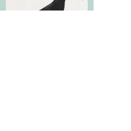
NOUS
CONTACTER
Kami la compagnie asbl- rue
Geleytsbeek 174A - 1180
Bruxelles
Tél : 0478/56.97.56
e-mail :
infokamilacie@gmail.com
SUIVEZ-NOUS SUR
LES RÉSEAUX